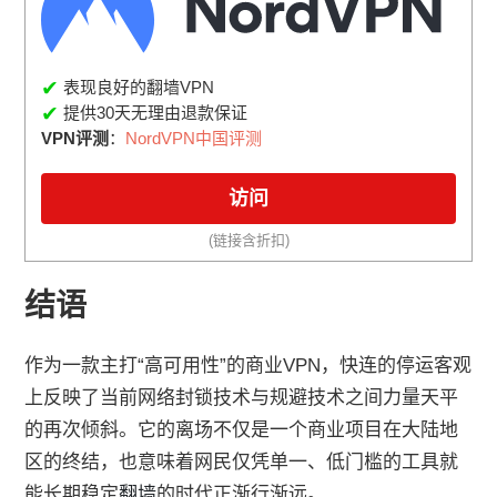
✔
表现良好的翻墙VPN
✔
提供30天无理由退款保证
VPN评测
：
NordVPN中国评测
访问
(链接含折扣)
结语
作为一款主打“高可用性”的商业VPN，快连的停运客观
上反映了当前网络封锁技术与规避技术之间力量天平
的再次倾斜。它的离场不仅是一个商业项目在大陆地
区的终结，也意味着网民仅凭单一、低门槛的工具就
能长期稳定
翻墙
的时代正渐行渐远。