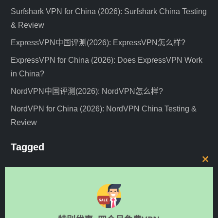
Surfshark VPN for China (2026): Surfshark China Testing
& Review
ExpressVPN中国评测(2026): ExpressVPN怎么样?
ExpressVPN for China (2026): Does ExpressVPN Work
in China?
NordVPN中国评测(2026): NordVPN怎么样?
NordVPN for China (2026): NordVPN China Testing &
Review
Tagged
C
guide
news
expressvpn
iOS
netflix
nordvpn
l
o
review
unblock
shadowsocks
router
SSR
v2ray
s
中文
教程
VPN评测
e
VLESS
VPN服务器
vyprvpn
安卓