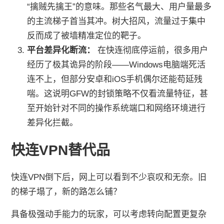
“擒贼先擒王”的意味。那些名气最大、用户量最多
的主流梯子首当其冲。树大招风，流量过于集中
反而成了被墙精准定位的靶子。
平台差异化断流：
在快连彻底停运前，很多用户
经历了极其诡异的阶段——Windows电脑端死活
连不上，但部分安卓和iOS手机偶尔还能苟延残
喘。这说明GFW的封锁策略不仅看流量特征，甚
至开始针对不同的操作系统端口和网络环境进行
差异化拦截。
快连VPN替代品
快连VPN倒下后，网上可以看到不少哀叹和无奈。旧
的梯子塌了，新的路怎么铺？
具备极强动手能力的玩家，可以考虑转向配置更复杂