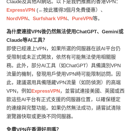
Claude及其他AI網站。以下是我們推薦的香港VPN：
ExpressVPN
(←按此獲得3個月免費優惠）、
NordVPN
、
Surfshark VPN
、
PureVPN
等。
為什麼連接VPN後仍然無法使用ChatGPT、Gemini或
Claude等AI工具？
即使已經連上VPN，如果所選的伺服器在該AI平台仍
受限制或未正式開放，依然有可能無法使用相關服
務。此外，部分AI工具（如ChatGPT）具備識別VPN
流量的機制，發現用戶使用VPN時可能限制訪問。因
此，建議選用具備隱藏VPN流量（如防偵測）的高端
VPN，例如
ExpressVPN
，並嘗試連接美國、英國或西
歐這些AI平台有正式支援的伺服器位置，以確保穩定
的連線與完整功能。如果仍然無法成功，請嘗試清除
瀏覽器快取或更換不同伺服器。
免費VPN在香港好用嗎？