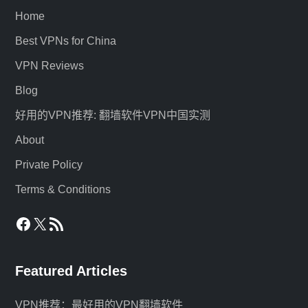
Home
Best VPNs for China
VPN Reviews
Blog
好用的VPN推荐: 翻墙软件VPN中国实测
About
Private Policy
Terms & Conditions
Facebook
X
RSS Feed
Featured Articles
VPN推荐：最好用的VPN翻墙软件