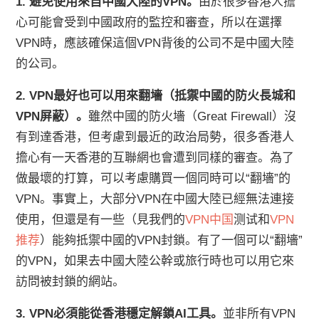
1. 避免使用來自中國大陸的VPN。
由於很多香港人擔
心可能會受到中國政府的監控和審查，所以在選擇
VPN時，應該確保這個VPN背後的公司不是中國大陸
的公司。
2. VPN最好也可以用來翻墻（抵禦中國的防火長城和
VPN屏蔽）。
雖然中國的防火墻（Great Firewall）沒
有到達香港，但考慮到最近的政治局勢，很多香港人
擔心有一天香港的互聯網也會遭到同樣的審查。為了
做最壞的打算，可以考慮購買一個同時可以“翻墻”的
VPN。事實上，大部分VPN在中國大陸已經無法連接
使用，但還是有一些（見我們的
VPN中国
测试和
VPN
推荐
）能夠抵禦中國的VPN封鎖。有了一個可以“翻墻”
的VPN，如果去中國大陸公幹或旅行時也可以用它來
訪問被封鎖的網站。
3. VPN必須能從香港穩定解鎖AI工具。
並非所有VPN