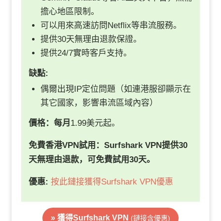
擔心地區限制。
可以用來高速訪問Netflix等串流服務。
提供30天無理由退款保證。
提供24/7實時客戶支持。
缺點:
偶爾出現IP定位問題（如連港服卻顯示在
其它國家，影響串流區域內容）
價格：每月
1.99美元起。
免費
香港VPN
試用
：Surfshark VPN提供30
天無理由退款，可免費試用30天。
優惠:
按此鏈接獲得Surfshark VPN優惠
» 獲得Surfshark VPN
(鏈接含優惠)