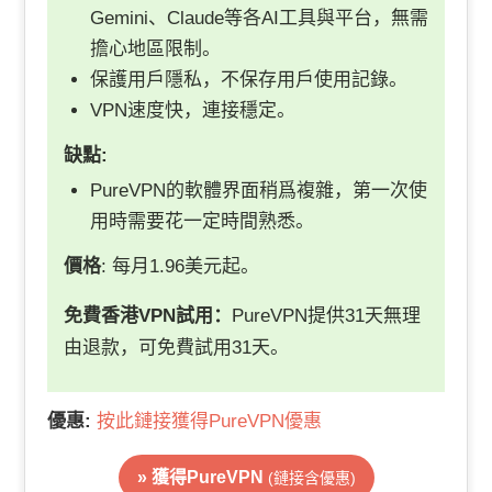
Gemini、Claude等各AI工具與平台，無需
擔心地區限制。
保護用戶隱私，不保存用戶使用記錄。
VPN速度快，連接穩定。
缺點:
PureVPN的軟體界面稍爲複雜，第一次使
用時需要花一定時間熟悉。
價格
: 每月1.96美元起。
免費
香港VPN
試用
：
PureVPN提供31天無理
由退款，可免費試用31天。
優惠:
按此鏈接獲得PureVPN優惠
» 獲得PureVPN
(鏈接含優惠)