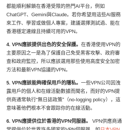
都能順利解鎖在香港受限的熱門AI平台，例如
ChatGPT、Gemini與Claude。若你希望用這些AI服務
來工作、學習或做個人專案，建議選擇測試過、能在
香港穩定連線且持續可用的VPN。
4. VPN應該提供出色的安全保護。
在香港使用VPN的
主要原因之一是為了保護自己免受黑客攻擊、政府審
查和政府監控，所以應該選用那些使用高度安全加密
方法和最新VPN協議的VPN。
5. VPN應該能夠確保用戶的隱私。
一些VPN公司因洩
露用戶的個人和在線活動數據而聞名，而好的VPN提
供商通常執行“無日誌政策”（no-logging policy），這
意味著他們根本不會跟踪你的在線活動。
6. VPN應提供位於香港的VPN伺服器。
VPN供應商通
常提供位於世界許多國家的VPN伺服器，如
日本VPN