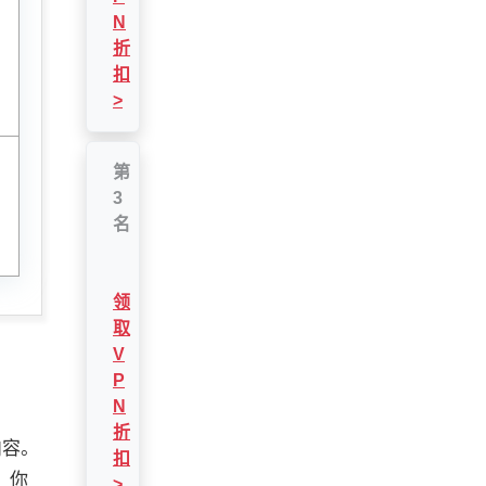
N
折
扣
>
第
3
名
领
取
V
P
N
折
内容。
扣
，你
>