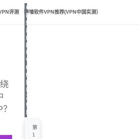
中
VPN评测
翻墙软件VPN推荐(VPN中国实测）
国
好
用
的
翻
墙
V
P
N
来绕
推
荐
中
及
优
P？
惠
第
1