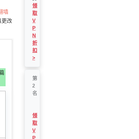
领
翻墙
取
具更改
V
P
N
折
扣
>
篇
第
2
名
领
取
V
P