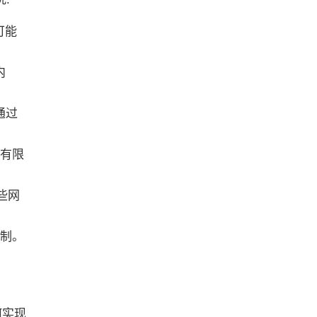
可能
内
通过
会有限
些网
限制。
何实现