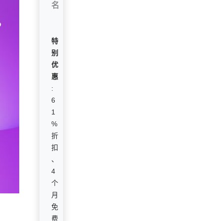
名
特
别
优
惠
:
6
1
%
折
扣
、
4
个
月
免
费