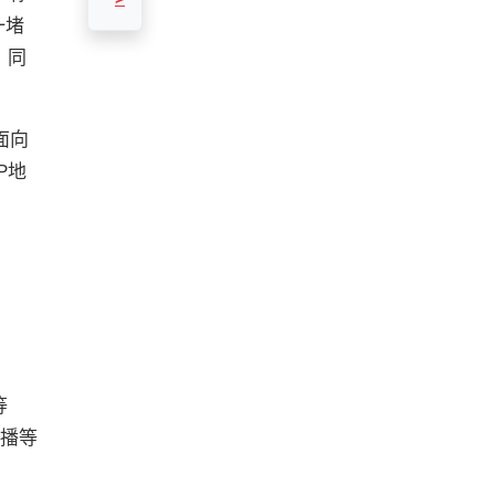
一堵
，同
面向
P地
等
直播等