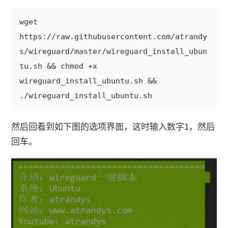
wget 
https://raw.githubusercontent.com/atrandy
s/wireguard/master/wireguard_install_ubun
tu.sh && chmod +x 
wireguard_install_ubuntu.sh && 
./wireguard_install_ubuntu.sh
然后回看到如下图的选项界面，这时输入数字1，然后
回车。