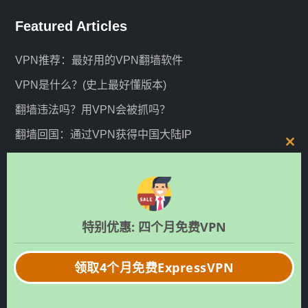
Featured Articles
VPN推荐：最好用的VPN翻墙软件
VPN是什么？(史上最好懂版本)
翻墙违法吗？用VPN会被抓吗？
翻墙回国：通过VPN获得中国大陆IP
C
电脑VPN：电脑翻墙指南，电脑VPN推荐
l
iOS翻墙：iPhone、iPad翻墙指南，iOS VPN评测
o
s
安卓VPN推荐：最好用的安卓翻墙VPN
e
特别优惠: 四个月免费VPN
ExpressVPN中国评测: ExpressVPN怎么样?
t
h
Surfshark VPN中国评测：Surfshark VPN怎么样？
领取4个月免费ExpressVPN
i
NordVPN中国评测：NordVPN怎么样？
s
m
免费VPN试用：找不到免费VPN？还有VPN免费试用