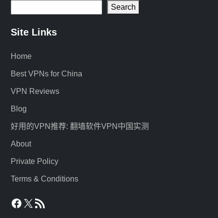
Search
Site Links
Home
Best VPNs for China
VPN Reviews
Blog
好用的VPN推荐: 翻墙软件VPN中国实测
About
Private Policy
Terms & Conditions
Facebook
X
RSS Feed