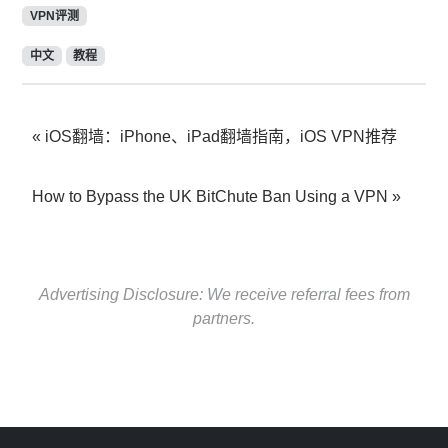
VPN评测
中文
教程
iOS翻墙：iPhone、iPad翻墙指南，iOS VPN推荐
How to Bypass the UK BitChute Ban Using a VPN
Advertising Disclosure: We receive referral fees from
partners.