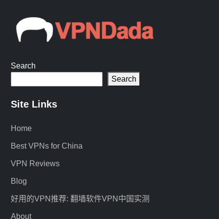
Search
Search
Site Links
Home
Best VPNs for China
VPN Reviews
Blog
好用的VPN推荐: 翻墙软件VPN中国实测
About