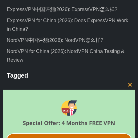
ExpressVPN中国评测(2026): ExpressVPN怎么样?
ExpressVPN for China (2026): Does ExpressVPN Work
in China?
NordVPN中国评测(2026): NordVPN怎么样?
NordVPN for China (2026): NordVPN China Testing &
Review
Tagged
C
guide
news
expressvpn
iOS
netflix
nordvpn
l
review
unblock
o
shadowsocks
router
SSR
v2ray
s
中文
教程
VPN评测
e
VLESS
VPN服务器
vyprvpn
安卓
Special Offer: 4 Months FREE VPN
t
新闻
h