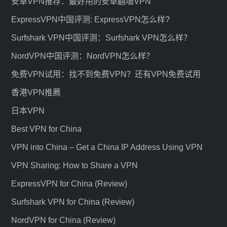
安卓VPN推荐：最好用的安卓翻墙VPN
ExpressVPN中国评测: ExpressVPN怎么样?
Surfshark VPN中国评测：Surfshark VPN怎么样？
NordVPN中国评测：NordVPN怎么样？
免费VPN试用：找不到免费VPN？还有VPN免费试用
香港VPN推薦
日本VPN
Best VPN for China
VPN into China – Get a China IP Address Using VPN
VPN Sharing: How to Share a VPN
ExpressVPN for China (Review)
Surfshark VPN for China (Review)
NordVPN for China (Review)